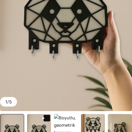
1
/
5