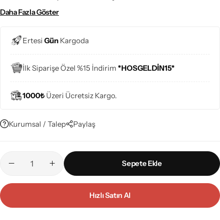
kazandırıyor.
Daha Fazla Göster
Ertesi
Gün
Kargoda
İlk Siparişe Özel %15 İndirim
*HOSGELDİN15*
1000₺
Üzeri Ücretsiz Kargo.
Kurumsal / Talep
Paylaş
Sepete Ekle
Hızlı Satın Al