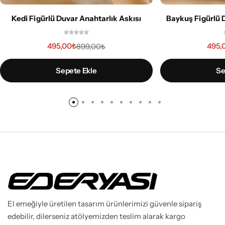
Kedi Figürlü Duvar Anahtarlık Askısı
Baykuş Figürlü 
495,00
₺
495,
899,00
₺
Sepete Ekle
Se
El emeğiyle üretilen tasarım ürünlerimizi güvenle sipariş
edebilir, dilerseniz atölyemizden teslim alarak kargo