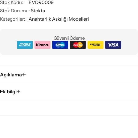
Stok Kodu:
EVDR0009
Stok Durumu:
Stokta
Kategoriler:
Anahtarlık Askılığı Modelleri
Güvenli Ödeme
Açıklama
Ek bilgi
1000₺ Üstü Kargo Ücretsiz
1000₺ Üstü Kargo Ücretsiz
1000₺ Üstü Kargo Ücretsiz
14 Gün İade Garantis
14 Gün İade Garantis
14 Gün İade Garantis