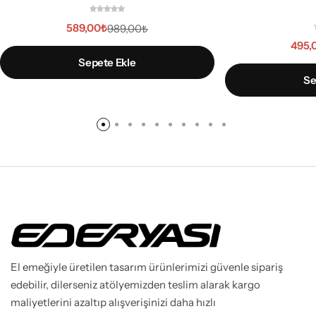
589,00
₺
989,00
₺
495,
Sepete Ekle
Se
El emeğiyle üretilen tasarım ürünlerimizi güvenle sipariş
edebilir, dilerseniz atölyemizden teslim alarak kargo
maliyetlerini azaltıp alışverişinizi daha hızlı