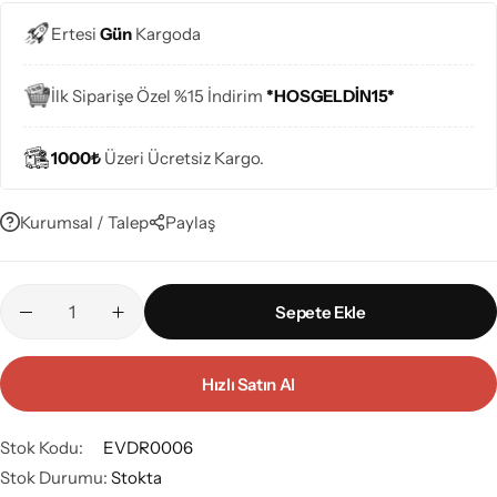
Ertesi
Gün
Kargoda
İlk Siparişe Özel %15 İndirim
*HOSGELDİN15*
1000₺
Üzeri Ücretsiz Kargo.
Kurumsal / Talep
Paylaş
Sepete Ekle
Hızlı Satın Al
Stok Kodu:
EVDR0006
Stok Durumu:
Stokta