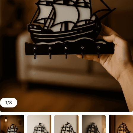
1
/
8