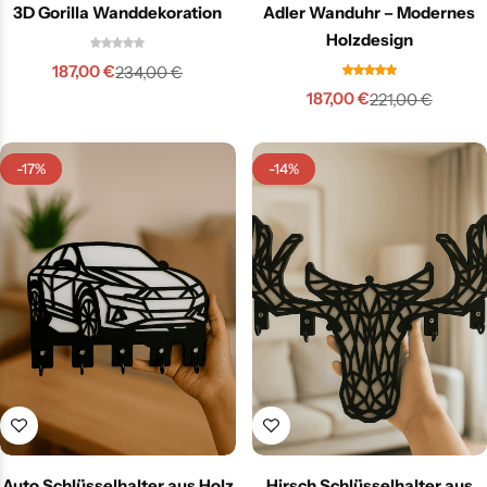
3D Gorilla Wanddekoration
Adler Wanduhr – Modernes
Holzdesign
187,00
€
234,00
€
187,00
€
221,00
€
-17%
-14%
Auto Schlüsselhalter aus Holz
Hirsch Schlüsselhalter aus