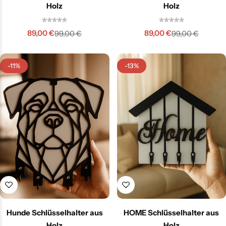
Holz
Holz
89,00
€
89,00
€
99,00
€
99,00
€
-11%
-13%
Hunde Schlüsselhalter aus
HOME Schlüsselhalter aus
Holz
Holz