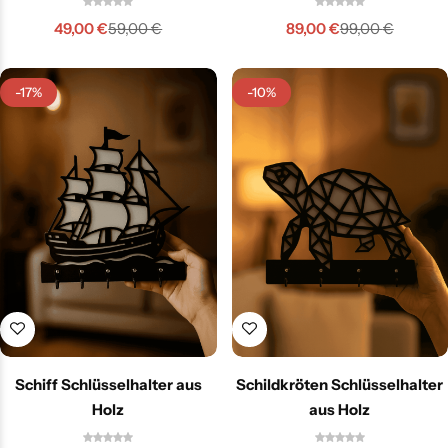
49,00
€
89,00
€
59,00
€
99,00
€
-17%
-10%
Schiff Schlüsselhalter aus
Schildkröten Schlüsselhalter
Holz
aus Holz