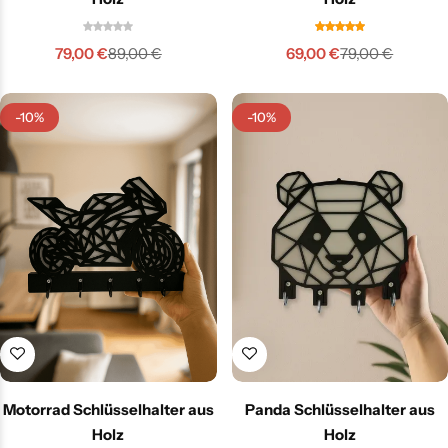
79,00
€
69,00
€
89,00
€
79,00
€
-10%
-10%
Motorrad Schlüsselhalter aus
Panda Schlüsselhalter aus
Holz
Holz